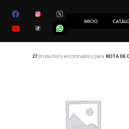
INICIO
CATÁL
27
producto(s) encontrado(s) para:
BOTA DE 