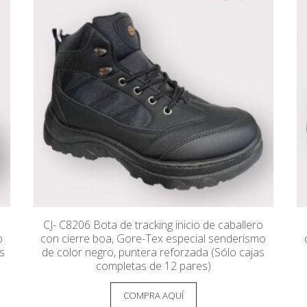
CJ- C8206 Bota de tracking inicio de caballero
o
con cierre boa, Gore-Tex especial senderismo
as
de color negro, puntera reforzada (Sólo cajas
completas de 12 pares)
COMPRA AQUÍ