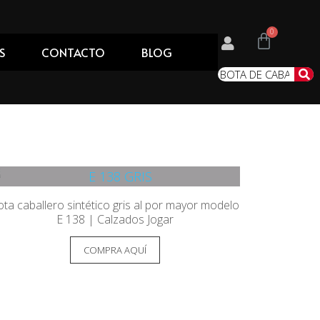
S
CONTACTO
BLOG
ota caballero sintético gris al por mayor modelo
E 138 | Calzados Jogar
COMPRA AQUÍ