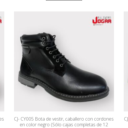
es
CJ- CY005 Bota de vestir, caballero con cordones
C
en color negro (Sólo cajas completas de 12