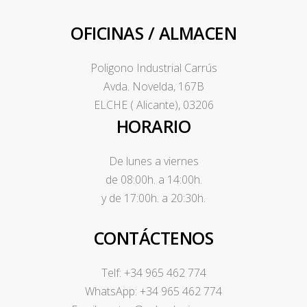
OFICINAS / ALMACEN
Poligono Industrial Carrús
Avda. Novelda, 167B
ELCHE ( Alicante), 03206
HORARIO
De lunes a viernes
de 08:00h. a 14:00h.
y de 17:00h. a 20:30h.
CONTÁCTENOS
Telf: +34 965 462 774
WhatsApp: +34 965 462 774