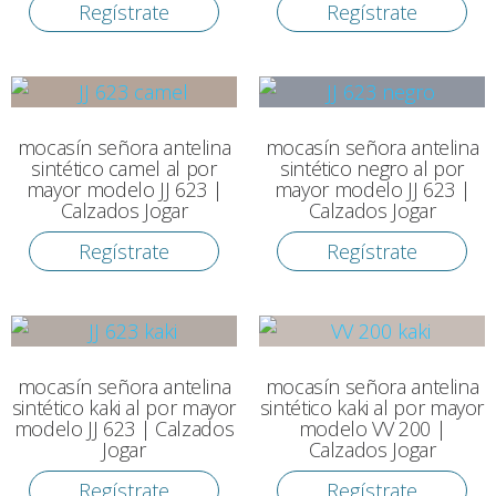
Regístrate
Regístrate
mocasín señora antelina
mocasín señora antelina
sintético camel al por
sintético negro al por
mayor modelo JJ 623 |
mayor modelo JJ 623 |
Calzados Jogar
Calzados Jogar
Regístrate
Regístrate
mocasín señora antelina
mocasín señora antelina
sintético kaki al por mayor
sintético kaki al por mayor
modelo JJ 623 | Calzados
modelo VV 200 |
Jogar
Calzados Jogar
Regístrate
Regístrate