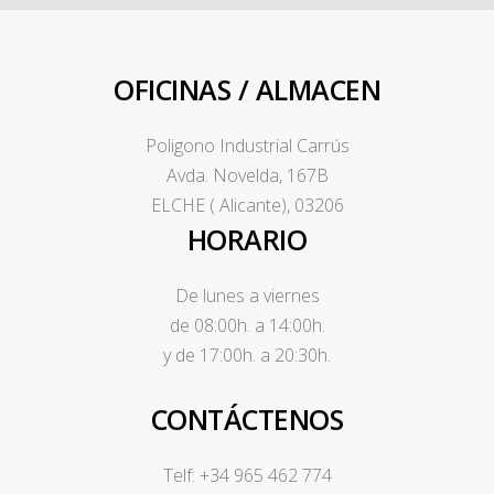
OFICINAS / ALMACEN
Poligono Industrial Carrús
Avda. Novelda, 167B
ELCHE ( Alicante), 03206
HORARIO
De lunes a viernes
de 08:00h. a 14:00h.
y de 17:00h. a 20:30h.
CONTÁCTENOS
Telf: +34 965 462 774