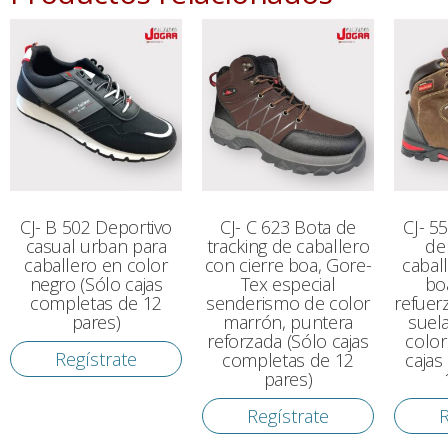
CJ- B 502 Deportivo
CJ- C 623 Bota de
CJ- 5
casual urban para
tracking de caballero
de
caballero en color
con cierre boa, Gore-
cabal
negro (Sólo cajas
Tex especial
bo
completas de 12
senderismo de color
refuer
pares)
marrón, puntera
suela
reforzada (Sólo cajas
color
Regístrate
completas de 12
cajas
pares)
Regístrate
R