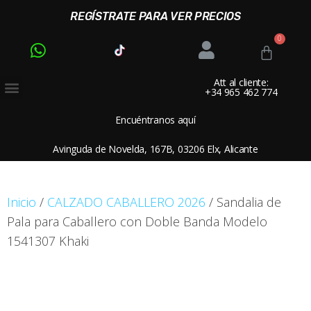
REGÍSTRATE PARA VER PRECIOS
Att al cliente:
+34 965 462 774
Encuéntranos aquí
Avinguda de Novelda, 167B, 03206 Elx, Alicante
Inicio
/
CALZADO CABALLERO 2026
/ Sandalia de
Pala para Caballero con Doble Banda Modelo
1541307 Khaki