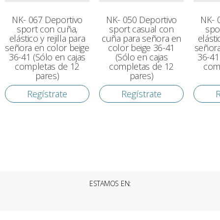
NK- 067 Deportivo
NK- 050 Deportivo
NK- 
sport con cuña,
sport casual con
spo
elástico y rejilla para
cuña para señora en
elásti
señora en color beige
color beige 36-41
señora
36-41 (Sólo en cajas
(Sólo en cajas
36-41
completas de 12
completas de 12
com
pares)
pares)
Regístrate
Regístrate
R
ESTAMOS EN: