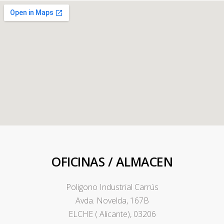
OFICINAS / ALMACEN
Poligono Industrial Carrús
Avda. Novelda, 167B
ELCHE ( Alicante), 03206