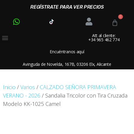
REGÍSTRATE PARA VER PRECIOS
Att al cliente:
+34 965 462 774
Encuéntranos aquí
Avinguda de Novelda, 167B, 03206 Elx, Alicante
Inicio
/
Varios
/
CALZADO SEÑORA PRIMAVERA
VERANO - 2026
/ Sandalia Tricolor con Tira Cruzada
Modelo KK-1025 Camel