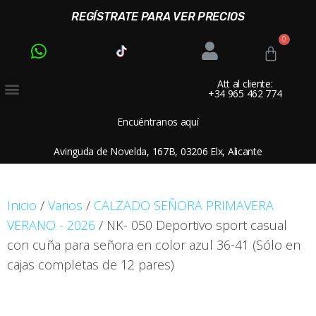
REGÍSTRATE PARA VER PRECIOS
Att al cliente:
+34 965 462 774
Encuéntranos aquí
Avinguda de Novelda, 167B, 03206 Elx, Alicante
Inicio
/
Varios
/
CALZADO SEÑORA PRIMAVERA
VERANO - 2026
/ NK- 050 Deportivo sport casual
con cuña para señora en color azul 36-41 (Sólo en
cajas completas de 12 pares)