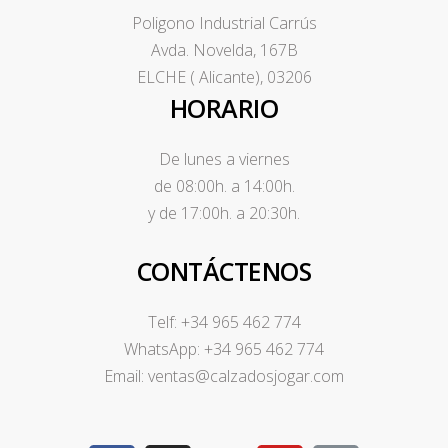
Poligono Industrial Carrús
Avda. Novelda, 167B
ELCHE ( Alicante), 03206
HORARIO
De lunes a viernes
de 08:00h. a 14:00h.
y de 17:00h. a 20:30h.
CONTÁCTENOS
Telf: +34 965 462 774
WhatsApp: +34 965 462 774
Email: ventas@calzadosjogar.com