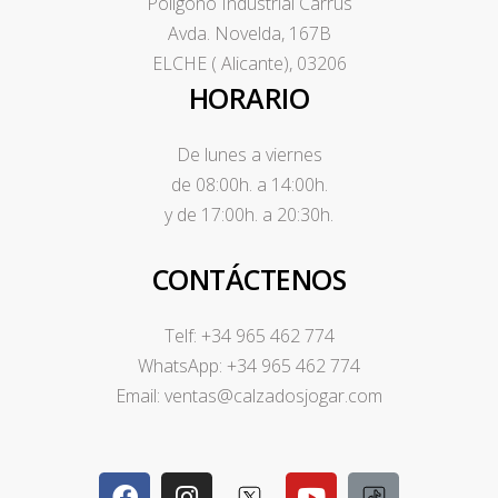
Poligono Industrial Carrús
Avda. Novelda, 167B
ELCHE ( Alicante), 03206
HORARIO
De lunes a viernes
de 08:00h. a 14:00h.
y de 17:00h. a 20:30h.
CONTÁCTENOS
Telf: +34 965 462 774
WhatsApp: +34 965 462 774
Email: ventas@calzadosjogar.com