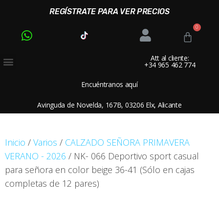
REGÍSTRATE PARA VER PRECIOS
Att al cliente:
+34 965 462 774
Encuéntranos aquí
Avinguda de Novelda, 167B, 03206 Elx, Alicante
Inicio
/
Varios
/
CALZADO SEÑORA PRIMAVERA
VERANO - 2026
/ NK- 066 Deportivo sport casual
para señora en color beige 36-41 (Sólo en cajas
completas de 12 pares)