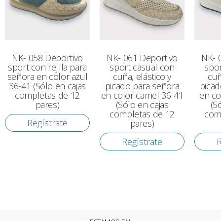
NK- 058 Deportivo
NK- 061 Deportivo
NK- 
sport con rejilla para
sport casual con
spor
señora en color azul
cuña, elástico y
cuñ
36-41 (Sólo en cajas
picado para señora
picad
completas de 12
en color camel 36-41
en co
pares)
(Sólo en cajas
(S
completas de 12
com
Regístrate
pares)
Regístrate
R