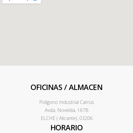
OFICINAS / ALMACEN
Poligono Industrial Carrús
Avda. Novelda, 167B
ELCHE ( Alicante), 03206
HORARIO