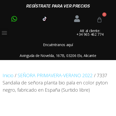
REGÍSTRATE PARA VER PRECIOS
Att al cliente:
+34 965 462 774
Encuéntranos aquí
Avinguda de Novelda, 167B, 03206 Elx, Alicante
Inicio
/
SEÑORA PRIMAVERA-VERANO 2022
/ 7337
Sandalia de señora planta bio pala en color pyton
negro, fabricado en España (Surtido libre)