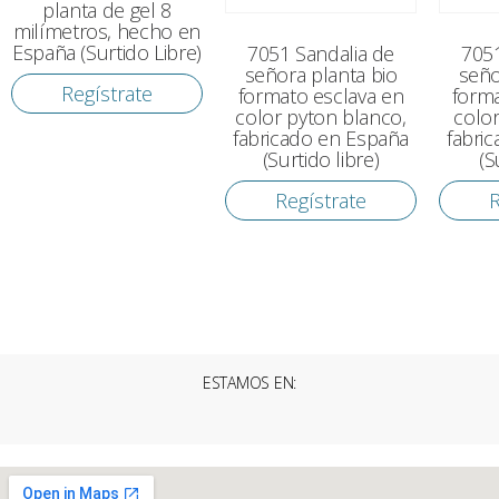
planta de gel 8
milímetros, hecho en
España (Surtido Libre)
7051 Sandalia de
7051
señora planta bio
seño
Regístrate
formato esclava en
forma
color pyton blanco,
color
fabricado en España
fabri
(Surtido libre)
(S
Regístrate
R
ESTAMOS EN: