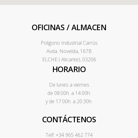
OFICINAS / ALMACEN
Poligono Industrial Carrús
Avda. Novelda, 167B
ELCHE ( Alicante), 03206
HORARIO
De lunes a viernes
de 08:00h. a 14:00h.
y de 17:00h. a 20:30h.
CONTÁCTENOS
Telf: +34 965 462 774