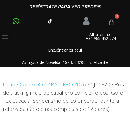
REGÍSTRATE PARA VER PRECIOS
Att al cliente:
+34 965 462 774
Encuéntranos aquí
Avinguda de Novelda, 167B, 03206 Elx, Alicante
Inicio
/
CALZADO CABALLERO 2026
/ CJ- C8206 Bota
de tracking inicio de caballero con cierre boa, Gore-
Tex especial senderismo de color verde, puntera
reforzada (Sólo cajas completas de 12 pares)