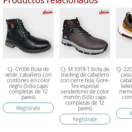
CJ- CY006 Bota de
CJ- M 3318-1 Bota de
CJ- 22
vestir, caballero con
tracking de caballero
casu
cordones en color
con cierre boa, Gore-
caba
negro (Sólo cajas
Tex especial
kaki
completas de 12
senderismo de color
memor
pares)
marrón (Sólo cajas
com
completas de 12
Regístrate
pares)
R
Regístrate