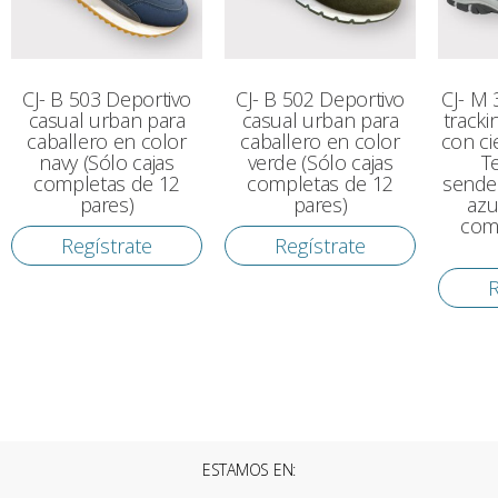
CJ- B 503 Deportivo
CJ- B 502 Deportivo
CJ- M 
casual urban para
casual urban para
tracki
caballero en color
caballero en color
con ci
navy (Sólo cajas
verde (Sólo cajas
T
completas de 12
completas de 12
sende
pares)
pares)
azu
com
Regístrate
Regístrate
R
ESTAMOS EN: