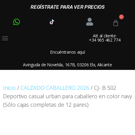
REGÍSTRATE PARA VER PRECIOS
Att al cliente:
+34 965 462 774
Encuéntranos aquí
Avinguda de Novelda, 167B, 03206 Elx, Alicante
Inicio
/
CALZADO CABALLERO 2026
/ CJ- B 502
Deportivo casual urban para caballero en color navy
(Sólo cajas completas de 12 pares)