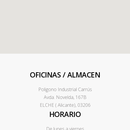
OFICINAS / ALMACEN
Poligono Industrial Carrús
Avda. Novelda, 167B
ELCHE ( Alicante), 03206
HORARIO
De lunes a viernes