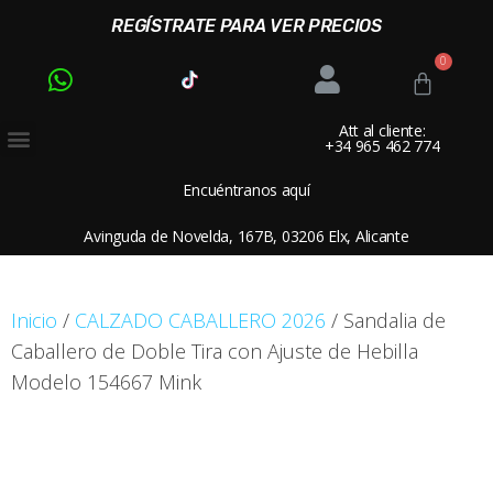
REGÍSTRATE PARA VER PRECIOS
Att al cliente:
+34 965 462 774
Encuéntranos aquí
Avinguda de Novelda, 167B, 03206 Elx, Alicante
Inicio
/
CALZADO CABALLERO 2026
/ Sandalia de
Caballero de Doble Tira con Ajuste de Hebilla
Modelo 154667 Mink