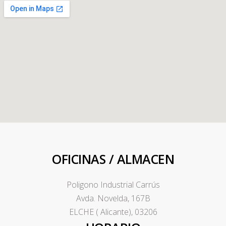
OFICINAS / ALMACEN
Poligono Industrial Carrús
Avda. Novelda, 167B
ELCHE ( Alicante), 03206