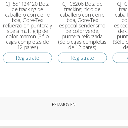
CJ- 551124120 Bota
CJ- C8206 Bota de
CJ- 
de tracking de
tracking inicio de
trac
caballero con cierre
caballero con cierre
cabal
boa, Gore-Tex
boa, Gore-Tex
bo
refuerzo en puntera y
especial senderismo
espec
suela multi grip de
de color verde,
de c
color marrón (Sólo
puntera reforzada
punt
cajas completas de
(Sólo cajas completas
(Sólo 
12 pares)
de 12 pares)
de
Regístrate
Regístrate
R
ESTAMOS EN: