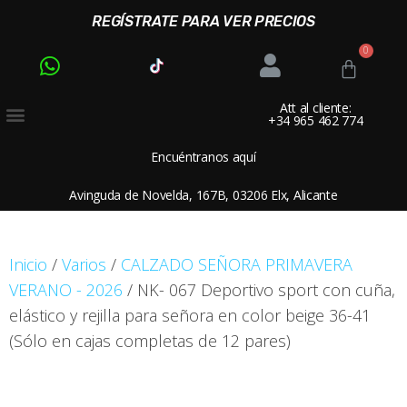
REGÍSTRATE PARA VER PRECIOS
Att al cliente:
+34 965 462 774
Encuéntranos aquí
Avinguda de Novelda, 167B, 03206 Elx, Alicante
Inicio
/
Varios
/
CALZADO SEÑORA PRIMAVERA
VERANO - 2026
/ NK- 067 Deportivo sport con cuña,
elástico y rejilla para señora en color beige 36-41
(Sólo en cajas completas de 12 pares)