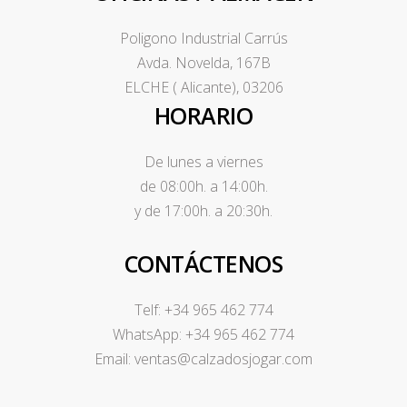
Poligono Industrial Carrús
Avda. Novelda, 167B
ELCHE ( Alicante), 03206
HORARIO
De lunes a viernes
de 08:00h. a 14:00h.
y de 17:00h. a 20:30h.
CONTÁCTENOS
Telf: +34 965 462 774
WhatsApp: +34 965 462 774
Email: ventas@calzadosjogar.com