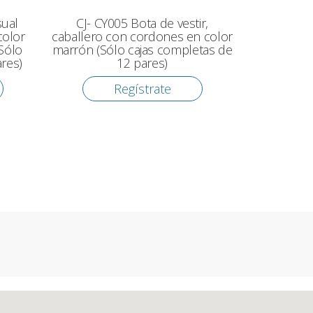
sual
CJ- CY005 Bota de vestir,
color
caballero con cordones en color
Sólo
marrón (Sólo cajas completas de
res)
12 pares)
Regístrate