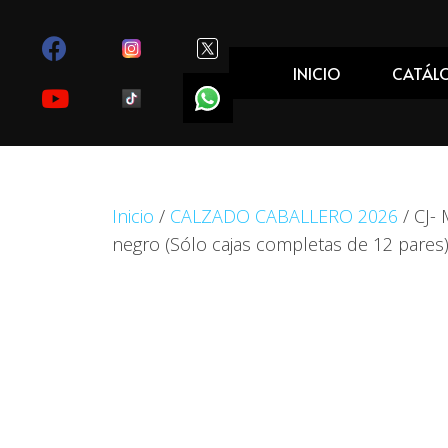
INICIO
CATÁL
Inicio
/
CALZADO CABALLERO 2026
/ CJ-
negro (Sólo cajas completas de 12 pares