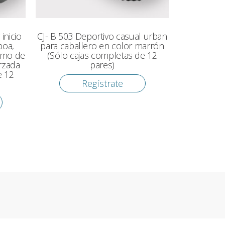
inicio
CJ- B 503 Deportivo casual urban
boa,
para caballero en color marrón
smo de
(Sólo cajas completas de 12
rzada
pares)
e 12
Regístrate