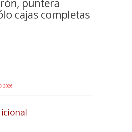
rón, puntera
ólo cajas completas
O 2026
icional