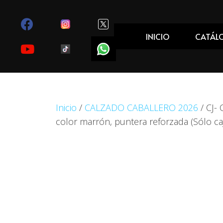
INICIO
CATÁL
Inicio
/
CALZADO CABALLERO 2026
/ CJ- 
color marrón, puntera reforzada (Sólo c