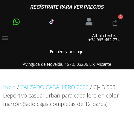
REGÍSTRATE PARA VER PRECIOS
Att al cliente:
+34 965 462 774
Encuéntranos aquí
Avinguda de Novelda, 167B, 03206 Elx, Alicante
Inicio
/
CALZADO CABALLERO 2026
/ CJ- B 503
Deportivo casual urban para caballero en color
marrón (Sólo cajas completas de 12 pares)