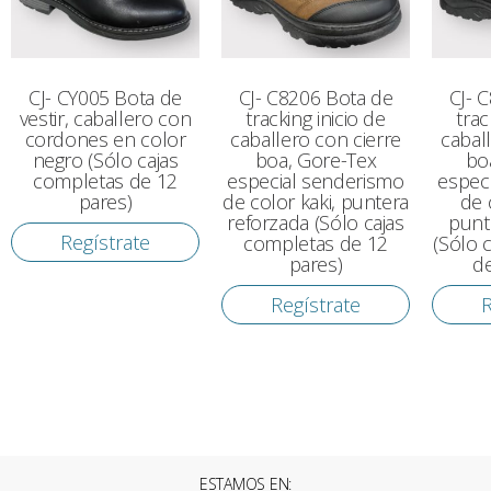
CJ- CY005 Bota de
CJ- C8206 Bota de
CJ- 
vestir, caballero con
tracking inicio de
trac
cordones en color
caballero con cierre
cabal
negro (Sólo cajas
boa, Gore-Tex
bo
completas de 12
especial senderismo
espec
pares)
de color kaki, puntera
de 
reforzada (Sólo cajas
punt
Regístrate
completas de 12
(Sólo 
pares)
de
Regístrate
R
ESTAMOS EN: