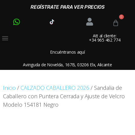
REGÍSTRATE PARA VER PRECIOS
Att al cliente:
+34 965 462 774
Encuéntranos aquí
Avinguda de Novelda, 167B, 03206 Elx, Alicante
Inicio
/
CALZADO CABALLERO 2026
/ Sandalia de
Caballero con Puntera Cerrada y Ajuste de Velcro
Modelo 154181 Negro