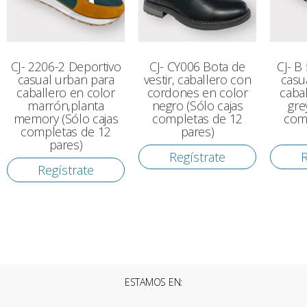
CJ- 2206-2 Deportivo
CJ- CY006 Bota de
CJ- B
casual urban para
vestir, caballero con
casu
caballero en color
cordones en color
caba
marrón,planta
negro (Sólo cajas
gre
memory (Sólo cajas
completas de 12
com
completas de 12
pares)
pares)
Regístrate
R
Regístrate
ESTAMOS EN: