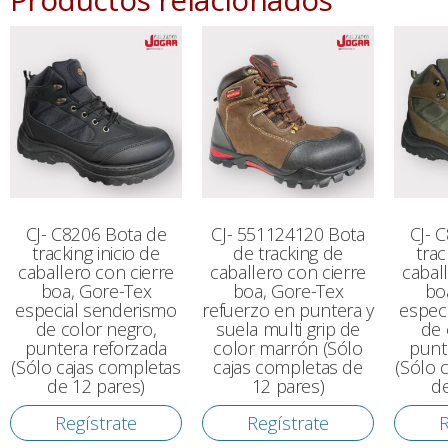
CJ- C8206 Bota de
CJ- 551124120 Bota
CJ- 
tracking inicio de
de tracking de
trac
caballero con cierre
caballero con cierre
cabal
boa, Gore-Tex
boa, Gore-Tex
bo
especial senderismo
refuerzo en puntera y
espec
de color negro,
suela multi grip de
de 
puntera reforzada
color marrón (Sólo
punt
(Sólo cajas completas
cajas completas de
(Sólo 
de 12 pares)
12 pares)
de
Regístrate
Regístrate
R