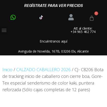
REGÍSTRATE PARA VER PRECIOS
Att al cliente:
+34 965 462 774
Encuéntranos aquí
Avinguda de Novelda, 167B, 03206 Elx, Alicante
Inicio
/
CALZADO CABALLERO 2026
/ CJ- C8206 Bota
de tracking inicio de caballero con cierre boa, Gore-
Tex especial senderismo de color kaki, puntera
reforzada (Sólo cajas completas de 12 pares)