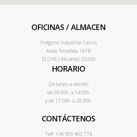
OFICINAS / ALMACEN
Poligono Industrial Carrús
Avda. Novelda, 167B
ELCHE ( Alicante), 03206
HORARIO
De lunes a viernes
de 08:00h. a 14:00h.
y de 17:00h. a 20:30h.
CONTÁCTENOS
Telf: +34 965 462 774